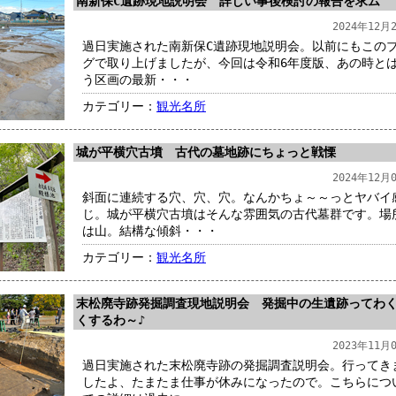
南新保C遺跡現地説明会 詳しい事後検討の報告を求ム
2024年12月
過日実施された南新保C遺跡現地説明会。以前にもこの
グで取り上げましたが、今回は令和6年度版、あの時と
う区画の最新・・・
カテゴリー：
観光名所
城が平横穴古墳 古代の墓地跡にちょっと戦慄
2024年12月
斜面に連続する穴、穴、穴。なんかちょ～～っとヤバイ
じ。城が平横穴古墳はそんな雰囲気の古代墓群です。場
は山。結構な傾斜・・・
カテゴリー：
観光名所
末松廃寺跡発掘調査現地説明会 発掘中の生遺跡ってわ
くするわ～♪
2023年11月
過日実施された末松廃寺跡の発掘調査説明会。行ってき
したよ、たまたま仕事が休みになったので。こちらにつ