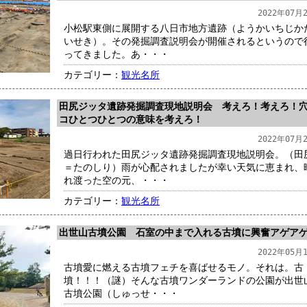
2022年07月
小松駅東側に展開する八日市地方遺跡（ようかいちじか
いせき）。その発掘調査説明会が開催されるというので
ってきました。あ・・・
カテゴリー：
観光名所
田尻ジッタ遺跡発掘調査現地説明会 考えろ！考えろ！
コひとつひとつの意味を考えろ！
2022年07月
過日行われた田尻ジッタ遺跡発掘調査現地説明会。（田
＝たのしり）雨が心配されましたが幸い天気に恵まれ、
れ渡った空の元、・・・
カテゴリー：
観光名所
出世山古墳公園 石室の中まで入れる古墳に興奮アゲア
2022年05月
古墳愛に燃える古墳フェチを喜ばせるモノ。それは。古
墳！！！（謎）そんな古墳ワンダーランドの公園が出世
古墳公園（しゅっせ・・・