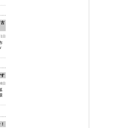
、古
01日
布
メ
です
08日
墓
環
ン！