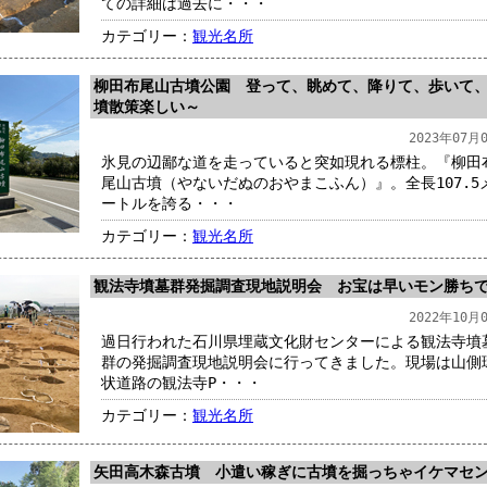
ての詳細は過去に・・・
カテゴリー：
観光名所
柳田布尾山古墳公園 登って、眺めて、降りて、歩いて
墳散策楽しい～
2023年07月
氷見の辺鄙な道を走っていると突如現れる標柱。『柳田
尾山古墳（やないだぬのおやまこふん）』。全長107.5
ートルを誇る・・・
カテゴリー：
観光名所
観法寺墳墓群発掘調査現地説明会 お宝は早いモン勝ち
2022年10月
過日行われた石川県埋蔵文化財センターによる観法寺墳
群の発掘調査現地説明会に行ってきました。現場は山側
状道路の観法寺P・・・
カテゴリー：
観光名所
矢田高木森古墳 小遣い稼ぎに古墳を掘っちゃイケマセ