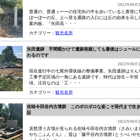
2022年09月
普通の、普通ぅーーの住宅街の中を歩いていると唐突に
ぼーぼーの丘。上へ登る通路の入口には丘の由来を示し
案内板。『矢田高・・・
カテゴリー：
観光名所
矢田遺跡 手間暇かけて遺跡発掘しても最後はシュール
わるのです
2022年09月
現在進行中の七尾外環状線の整備事業。矢田遺跡はそん
工事予定区域の一角にある遺跡です。時代は弥生～中世
頃。注目なのは「工・・・
カテゴリー：
観光名所
佐味今田谷内古墳群 このボロボロな姿こそ現代まで生
証
2022年09月
哀愁漂う古墳が見られる佐味今田谷内古墳群（さみいま
やちこふんぐん）。昔は「藤平谷内古墳群(とうべいや