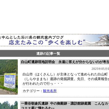
遺跡の記事一覧
白山町遺跡現地説明会 永遠に答えが分からないのが考
2025年05月
白山市（はくさんし）が主体となって進められた白山町
（しらやままち）遺跡の発掘調査。先日、その成果報告
が行われたので行っ・・・
カテゴリー：
観光名所
一乗谷朝倉氏遺跡 中の御殿跡・諏訪館跡庭園 こんなカ
コエエ庭に憧れるわ～