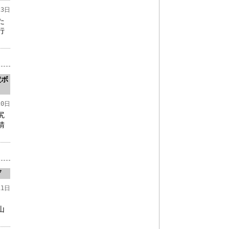
23日
た
行
穴ボ
20日
尻
晴
ゲ
11日
山