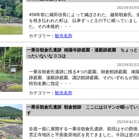
2025年03月
450年前に織田信長によって滅ぼされた、越前朝倉氏。
を焼き払われた町は、以来ずっと土の下に眠っていまし
た。その本格的・・・
カテゴリー：
観光名所
一乗谷朝倉氏遺跡 南陽寺跡庭園・湯殿跡庭園 ちょっと
ったいないなココは
2025年02月
一乗谷朝倉氏遺跡に残る4つの庭園。朝倉館跡庭園、南
跡庭園、湯殿跡庭園、諏訪館跡庭園。そのいずれもが国
特別名勝に指定・・・
カテゴリー：
観光名所
一乗谷朝倉氏遺跡 朝倉館跡 ここにはロマンが眠ってい
す
2025年02月
谷底一面に展開する一乗谷朝倉氏遺跡。前回はその西側
雲正寺地区と平面復原地区を見てきました。今回は逆の