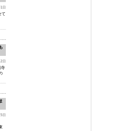
01日
全て
も
22日
陽寺
の
ま
15日
、
東