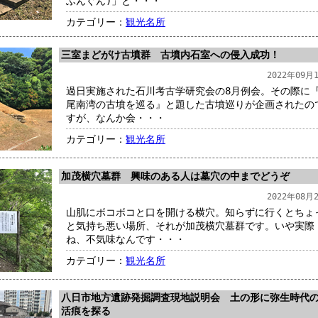
ふんぐん)」と・・・
カテゴリー：
観光名所
三室まどがけ古墳群 古墳内石室への侵入成功！
2022年09月
過日実施された石川考古学研究会の8月例会。その際に
尾南湾の古墳を巡る』と題した古墳巡りが企画されたの
すが、なんか会・・・
カテゴリー：
観光名所
加茂横穴墓群 興味のある人は墓穴の中までどうぞ
2022年08月
山肌にボコボコと口を開ける横穴。知らずに行くとちょ
と気持ち悪い場所、それが加茂横穴墓群です。いや実際
ね、不気味なんです・・・
カテゴリー：
観光名所
八日市地方遺跡発掘調査現地説明会 土の形に弥生時代
活痕を探る