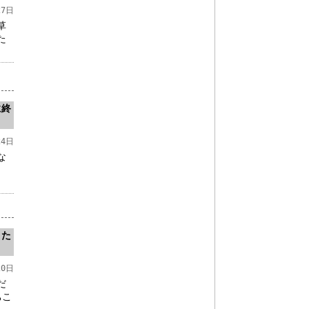
27日
草
た
に終
24日
な
きた
20日
だ
ちこ