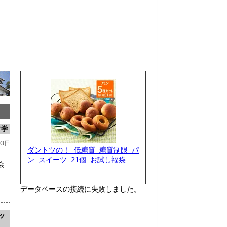
古学
03日
ダントツの！ 低糖質 糖質制限 パ
ン スイーツ 21個 お試し福袋
会
データベースの接続に失敗しました。
ッ