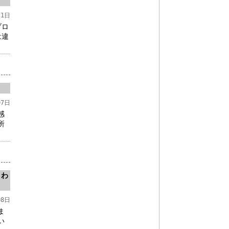
21日
ブロ
は違
07日
感
所
くわ
08日
ま
い