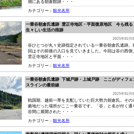
側にある朝倉館跡・・・
カテゴリー：
観光名所
一乗谷朝倉氏遺跡 雲正寺地区・平面復原地区 今も残る
生々しい生活の痕跡
2025年02月
谷ひとつが丸々史跡指定されている一乗谷朝倉氏遺跡。
回はその前後の入口を見ていきました。今回は谷の西側
雲正寺地区と平面・・・
カテゴリー：
観光名所
一乗谷朝倉氏遺跡 下城戸跡・上城戸跡 ここがディフェ
スラインの最前線
2025年02月
戦国期、越前一帯を支配していた巨大勢力朝倉氏。その
拠地だった場所がここ一乗谷です。「谷」と名が付く通
谷間に展開された・・・
カテゴリー：
観光名所