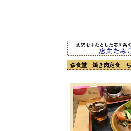
森食堂 焼き肉定食 