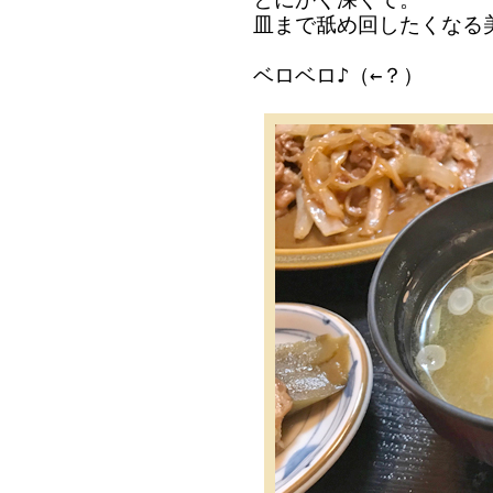
皿まで舐め回したくなる
ベロベロ♪（←？）